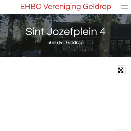
EHBO Vereniging Geldrop
Ga
direct
naar
de
Sint Jozefplein 4
hoofdinhoud
5666 RL Geldrop